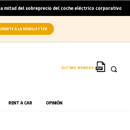
tad del sobreprecio del coche eléctrico corporativo
Arv
|
CRÍBETE A LA NEWSLETTER
ÚLTIMO NÚMERO
RENT A CAR
OPINIÓN