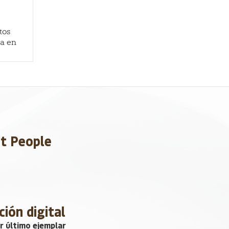
tos
a en
et People
ción digital
r último ejemplar