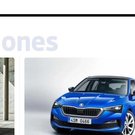
iones