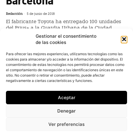
Barcelona
Redacción
-
5 de junio de 2018
El fabricante Toyota ha entregado 100 unidades
del Prius+ a la Guardia Urbana de la Ciudad
Condal y renovar así su flota de coches patrulla. A
Gestionar el consentimiento
finales de 2018, se sumarán otras 45 unidades. El
de las cookies
cuerpo de seguridad ha apostado
Para ofrecer las mejores experiencias, utilizamos tecnologías como las
cookies para almacenar y/o acceder a la información del dispositivo. El
consentimiento de estas tecnologías nos permitirá procesar datos como
BMW Motorrad y Alphabet
el comportamiento de navegación o las identificaciones únicas en este
entregan una flota sostenible a la
sitio. No consentir o retirar el consentimiento, puede afectar
negativamente a ciertas características y funciones.
Guardia Urbana de Barcelona
Redacción
-
28 de julio de 2017
Aceptar
BMW Motorrad y Alphabet han entregado 30 C
Evolution en renting a la Guardia Urbana de
Denegar
Barcelona. La flota sostenible que consiste en 30
unidades...
Ver preferencias