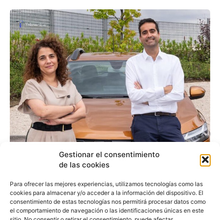
Gestionar el consentimiento
Dacia: «Esperamos
de las cookies
mucha demanda de
Para ofrecer las mejores experiencias, utilizamos tecnologías como las
empresas del Spring
cookies para almacenar y/o acceder a la información del dispositivo. El
consentimiento de estas tecnologías nos permitirá procesar datos como
Cargo»
el comportamiento de navegación o las identificaciones únicas en este
sitio. No consentir o retirar el consentimiento, puede afectar