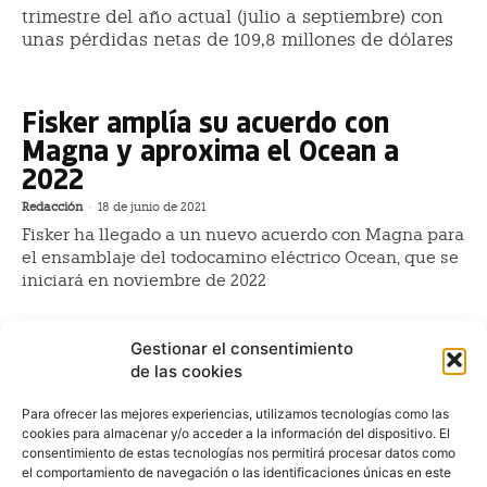
trimestre del año actual (julio a septiembre) con
unas pérdidas netas de 109,8 millones de dólares
Fisker amplía su acuerdo con
Magna y aproxima el Ocean a
2022
Redacción
-
18 de junio de 2021
Fisker ha llegado a un nuevo acuerdo con Magna para
el ensamblaje del todocamino eléctrico Ocean, que se
iniciará en noviembre de 2022
Fisker pierde 145 millones: las
Gestionar el consentimiento
entregas comienzan en 2022
de las cookies
Redacción
-
20 de mayo de 2021
Para ofrecer las mejores experiencias, utilizamos tecnologías como las
El fabricante de vehículos eléctricos Fisker contabilizó
cookies para almacenar y/o acceder a la información del dispositivo. El
unas pérdidas netas de casi 145 millones de euros al
consentimiento de estas tecnologías nos permitirá procesar datos como
cambio actual en el primer trimestre
el comportamiento de navegación o las identificaciones únicas en este