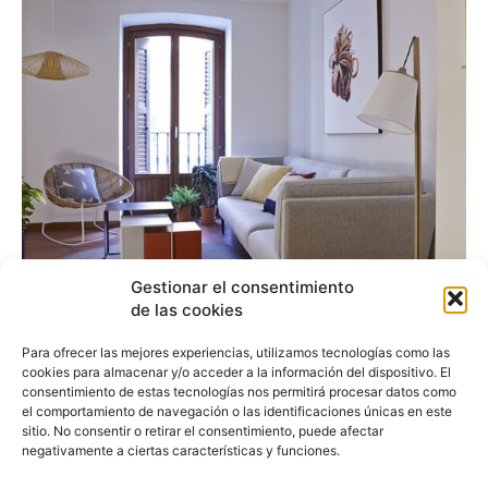
Gestionar el consentimiento
60 Balconies Recoletos,
de las cookies
una forma diferente de
Para ofrecer las mejores experiencias, utilizamos tecnologías como las
cookies para almacenar y/o acceder a la información del dispositivo. El
vivir Madrid
consentimiento de estas tecnologías nos permitirá procesar datos como
el comportamiento de navegación o las identificaciones únicas en este
sitio. No consentir o retirar el consentimiento, puede afectar
negativamente a ciertas características y funciones.
Esther Alonso
-
1 de noviembre de 2018
60 Balconies es un proyecto del equipo de