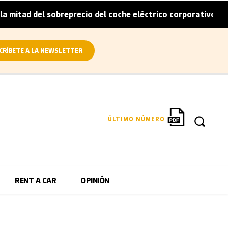
itad del sobreprecio del coche eléctrico corporativo
Ar
|
CRÍBETE A LA NEWSLETTER
ÚLTIMO NÚMERO
RENT A CAR
OPINIÓN