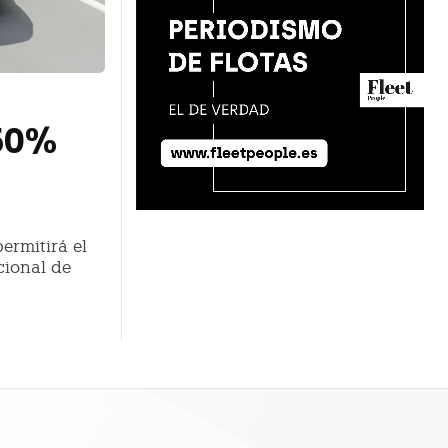
 50%
ermitirá el
cional de