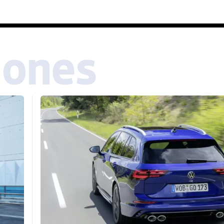
iones