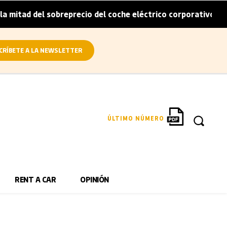
itad del sobreprecio del coche eléctrico corporativo
Ar
|
CRÍBETE A LA NEWSLETTER
ÚLTIMO NÚMERO
RENT A CAR
OPINIÓN