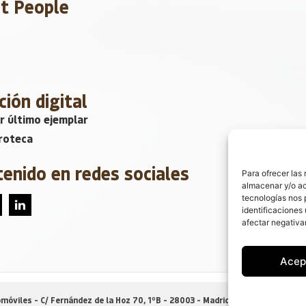
et People
ción digital
r último ejemplar
roteca
tenido en redes sociales
Para ofrecer las
almacenar y/o ac
tecnologías nos 
identificaciones 
afectar negativa
Acep
móviles - C/ Fernández de la Hoz 70, 1ºB - 28003 - Madrid (España) |
Política