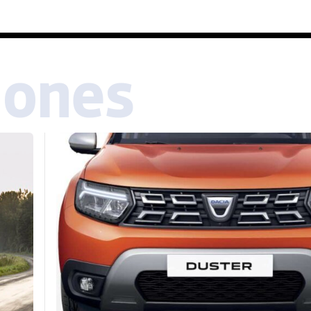
iones