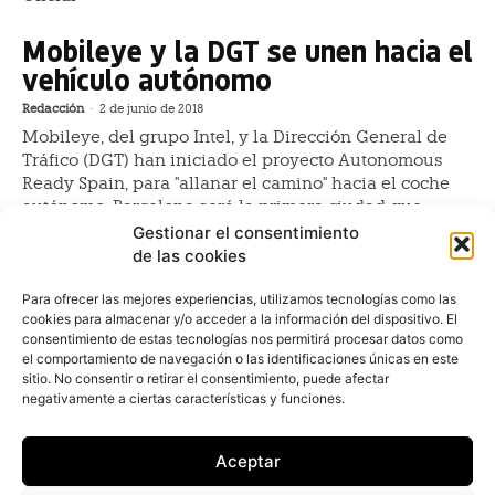
Mobileye y la DGT se unen hacia el
vehículo autónomo
Redacción
-
2 de junio de 2018
Mobileye, del grupo Intel, y la Dirección General de
Tráfico (DGT) han iniciado el proyecto Autonomous
Ready Spain, para "allanar el camino" hacia el coche
autónomo. Barcelona será la primera ciudad que
formará parte del proyecto y recibirá
Gestionar el consentimiento
de las cookies
Ganvam desarrolla un servicio
Para ofrecer las mejores experiencias, utilizamos tecnologías como las
online para conocer el distintivo
cookies para almacenar y/o acceder a la información del dispositivo. El
medioambiental de los vehículos
consentimiento de estas tecnologías nos permitirá procesar datos como
el comportamiento de navegación o las identificaciones únicas en este
Redacción
-
30 de enero de 2017
sitio. No consentir o retirar el consentimiento, puede afectar
La Asociación Nacional de Vehículos a Motor,
negativamente a ciertas características y funciones.
Reparación y Recambios (GANVAM) en colaboración
con la Dirección General de Tráfico (DGT) ha
Aceptar
desarrollado una aplicación que permite a
concesionarios y compraventas conocer online y en