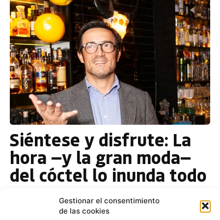
Siéntese y disfrute: La
hora —y la gran moda—
del cóctel lo inunda todo
Esther Alonso
-
14 de diciembre de 2018
Gestionar el consentimiento
En torno a un cóctel, existen infinidad de historias
de las cookies