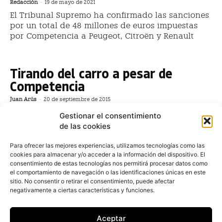
Redacción
-
19 de mayo de 2021
El Tribunal Supremo ha confirmado las sanciones
por un total de 48 millones de euros impuestas
por Competencia a Peugeot, Citroën y Renault
Tirando del carro a pesar de
Competencia
Juan Arús
-
20 de septiembre de 2015
El castigo fijado por la Comisión Nacional de los
Gestionar el consentimiento
Mercados y la Competencia erosiona a algunas
de las cookies
marcas, pero deja poco rastro en otras.
Para ofrecer las mejores experiencias, utilizamos tecnologías como las
Hasta 10 concesionarios de
cookies para almacenar y/o acceder a la información del dispositivo. El
consentimiento de estas tecnologías nos permitirá procesar datos como
Toyota España, sancionados por
el comportamiento de navegación o las identificaciones únicas en este
Competencia con 1,7 millones de
sitio. No consentir o retirar el consentimiento, puede afectar
negativamente a ciertas características y funciones.
euros
Redacción
-
12 de marzo de 2015
Aceptar
La guerra que la Comisión Nacional de los Mercados y