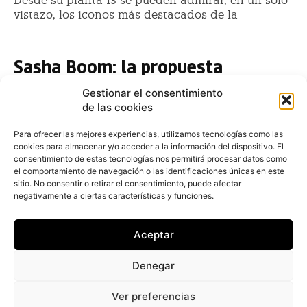
Desde su planta 13 se pueden admirar, en un solo
vistazo, los iconos más destacados de la
Sasha Boom: la propuesta
navideña más exótica
Gestionar el consentimiento
Esther Alonso
-
18 de diciembre de 2018
de las cookies
Las fiestas de Navidad están a la vuelta de la esquina,
y con ellas llegan comidas y cenas con familiares,
Para ofrecer las mejores experiencias, utilizamos tecnologías como las
cookies para almacenar y/o acceder a la información del dispositivo. El
compañeros de trabajo y amigos. Pensando en estas
consentimiento de estas tecnologías nos permitirá procesar datos como
el comportamiento de navegación o las identificaciones únicas en este
Siéntese y disfrute: La hora —y la
sitio. No consentir o retirar el consentimiento, puede afectar
gran moda— del cóctel lo inunda
negativamente a ciertas características y funciones.
todo
Aceptar
Esther Alonso
-
14 de diciembre de 2018
En torno a un cóctel, existen infinidad de historias
Denegar
sobre los cócteles y sus orígenes. Que si empezaron
siendo un “truco”
Ver preferencias