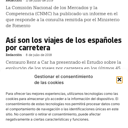
Redacción
-
11 de junio de 2019
La Comisión Nacional de los Mercados y la
Competencia (CNMC) ha publicado un informe en el
que responde a la consulta remitida por el Ministerio
de Fomento
Así son los viajes de los españoles
por carretera
Redacción
-
8 de julio de 2018
Centauro Rent a Car ha presentado el Estudio sobre la
evolución de los viajes por carretera en los últimos 45
años, que ha sido elaborado a partir de 1.300
Gestionar el consentimiento
entrevistas en toda España para realizar una
de las cookies
radiografía de cómo han ido evolucionando
Para ofrecer las mejores experiencias, utilizamos tecnologías como las
Una cuarta parte de las empresas
cookies para almacenar y/o acceder a la información del dispositivo. El
consentimiento de estas tecnologías nos permitirá procesar datos como
no cuenta con una política de
el comportamiento de navegación o las identificaciones únicas en este
seguridad en carretera, según
sitio. No consentir o retirar el consentimiento, puede afectar
negativamente a ciertas características y funciones.
TomTom Telematics