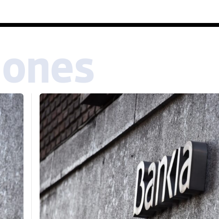
iones