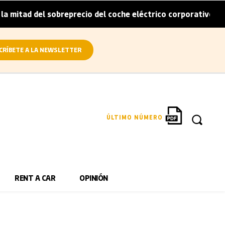
itad del sobreprecio del coche eléctrico corporativo
Ar
|
CRÍBETE A LA NEWSLETTER
ÚLTIMO NÚMERO
RENT A CAR
OPINIÓN