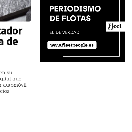
zador
a de
en su
igital que
n automóvil
icios