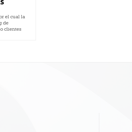
os
r el cual la
g de
o clientes