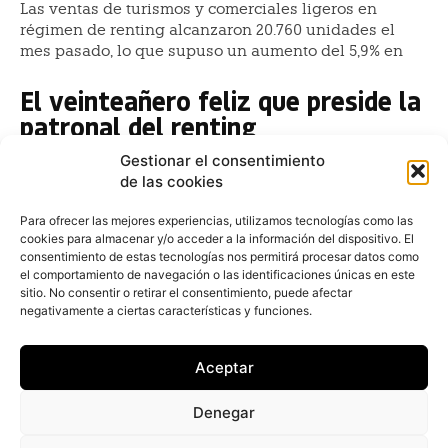
Las ventas de turismos y comerciales ligeros en
régimen de renting alcanzaron 20.760 unidades el
mes pasado, lo que supuso un aumento del 5,9% en
El veinteañero feliz que preside la
patronal del renting
Juan Arús
-
26 de febrero de 2016
Gestionar el consentimiento
Agustín García cumplió en febrero su decimocuarto
de las cookies
año al frente de la Asociación Española de Renting
(AER), que a finales del año pasado rebasó la veintena
Para ofrecer las mejores experiencias, utilizamos tecnologías como las
cookies para almacenar y/o acceder a la información del dispositivo. El
en plena madurez
consentimiento de estas tecnologías nos permitirá procesar datos como
el comportamiento de navegación o las identificaciones únicas en este
Fleet People entrega uno de los
sitio. No consentir o retirar el consentimiento, puede afectar
premios en el 20 Aniversario de la
negativamente a ciertas características y funciones.
AER
Aceptar
Juan Arús
-
28 de octubre de 2015
El magazine líder en la información de flotas de
Denegar
automóviles y sus servicios Fleet People hizo entrega
de uno de los premios concedidos por la AER