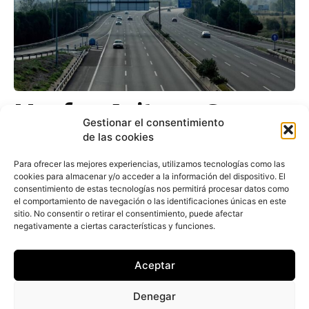
Mapfre, Asitur y Grupo
Gestionar el consentimiento
Mutua lideran las
de las cookies
valoraciones de servicio
Para ofrecer las mejores experiencias, utilizamos tecnologías como las
entre los profesionales
cookies para almacenar y/o acceder a la información del dispositivo. El
consentimiento de estas tecnologías nos permitirá procesar datos como
de grúas
el comportamiento de navegación o las identificaciones únicas en este
sitio. No consentir o retirar el consentimiento, puede afectar
negativamente a ciertas características y funciones.
Redacción
-
17 de octubre de 2023
Mapfre, Asitur y Grupo Mutua han liderado la
Aceptar
encuesta de los gruistas que valora a las once
principales compañías de España del sector de...
Denegar