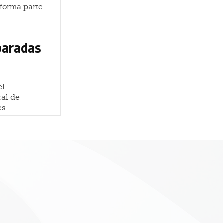
 forma parte
paradas
el
ral de
es