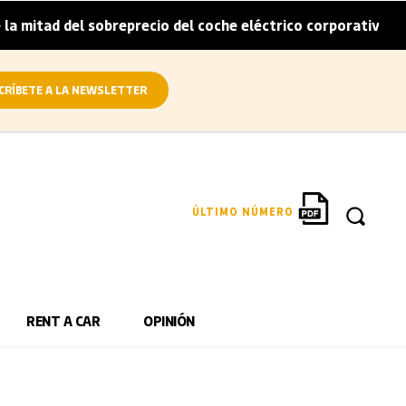
itad del sobreprecio del coche eléctrico corporativo
Arv
|
CRÍBETE A LA NEWSLETTER
ÚLTIMO NÚMERO
RENT A CAR
OPINIÓN