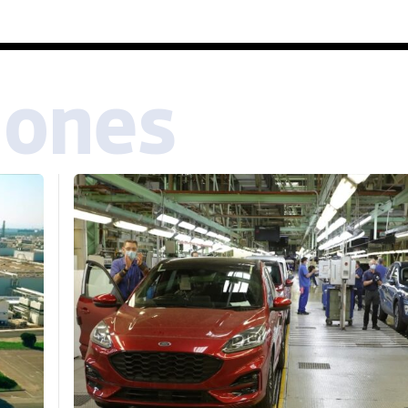
iones