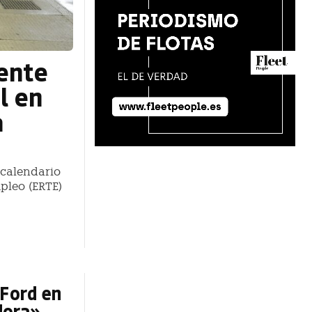
iente
l en
a
 calendario
pleo (ERTE)
 Ford en
dora»