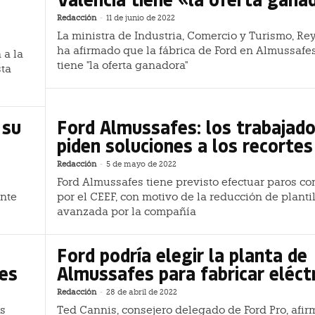
Redacción
-
11 de junio de 2022
La ministra de Industria, Comercio y Turismo, Re
ha afirmado que la fábrica de Ford en Almussafes
 a la
tiene "la oferta ganadora"
sta
 su
Ford Almussafes: los trabajad
piden soluciones a los recortes
Redacción
-
5 de mayo de 2022
Ford Almussafes tiene previsto efectuar paros c
nte
por el CEEF, con motivo de la reducción de planti
avanzada por la compañía
Ford podría elegir la planta de
es
Almussafes para fabricar eléct
Redacción
-
28 de abril de 2022
es
Ted Cannis, consejero delegado de Ford Pro, afir