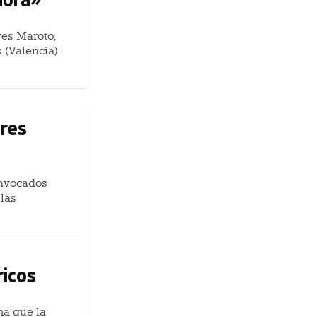
yes Maroto,
 (Valencia)
ores
onvocados
llas
ricos
ma que la