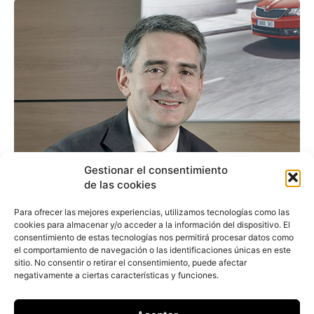
Gestionar el consentimiento
de las cookies
Movilidad y Skoda: Hacer
Para ofrecer las mejores experiencias, utilizamos tecnologías como las
cookies para almacenar y/o acceder a la información del dispositivo. El
es el nuevo Tener
consentimiento de estas tecnologías nos permitirá procesar datos como
el comportamiento de navegación o las identificaciones únicas en este
sitio. No consentir o retirar el consentimiento, puede afectar
negativamente a ciertas características y funciones.
Redacción
-
4 de octubre de 2016
Alberto García, director de Marketing de Skoda:
Teniendo en cuenta que me considero joven…,