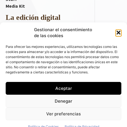
Media Kit
La edición digital
Descargar último ejemplar
Gestionar el consentimiento
ir a hemeroteca
de las cookies
+ Contenido en redes sociales
Para ofrecer las mejores experiencias, utilizamos tecnologías como las
cookies para almacenar y/o acceder a la información del dispositivo. El
consentimiento de estas tecnologías nos permitirá procesar datos como
el comportamiento de navegación o las identificaciones únicas en este
sitio. No consentir o retirar el consentimiento, puede afectar
negativamente a ciertas características y funciones.
Aceptar
© 2026 FLEET PEOPLE . La web líder de las flotas y el renting de
Denegar
automóviles - C/ Fernández de la Hoz 70, 1ºB - 28003 - Madrid
(España) | Política de Privacidad | Política de Cookies | Email:
Ver preferencias
fleetpeople@fleetpeople.es
Política de Cookies
Política de Privacidad