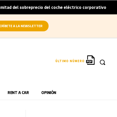
sobreprecio del coche eléctrico corporativo
Arval convie
|
CRÍBETE A LA NEWSLETTER
ÚLTIMO NÚMERO
RENT A CAR
OPINIÓN