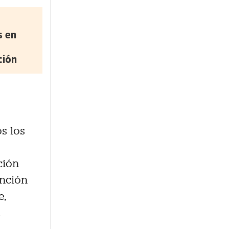
s en
ción
s los
ción
ención
e,
n