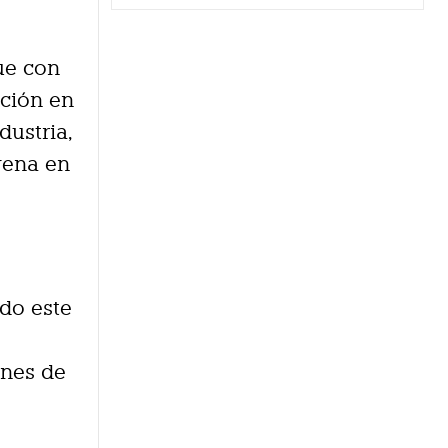
ue con
oción en
dustria,
vena en
ado este
ones de