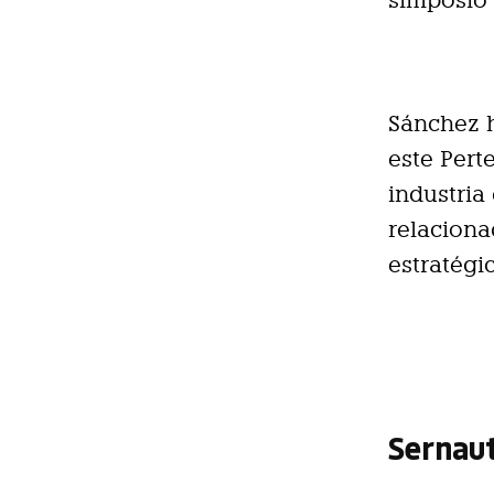
simposio 
Sánchez h
este Pert
industria
relaciona
estratégi
Sernaut