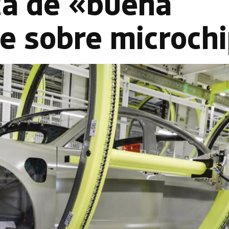
ca de «buena
te sobre microch