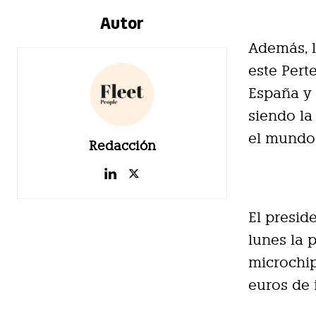
Autor
Además, l
este Pert
España y 
siendo la
el mundo 
Redacción
El presid
lunes la 
microchip
euros de 