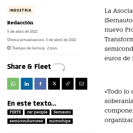
La Asoci
INDUSTRIA
(Sernauto
Redacción
nuevo Pro
5 de abril de 2022
Transform
Última actualización:
5 de abril de 2022
semicondu
Tiempo de lectura:
2
min.
euros de 
Share & Fleet
«Todo lo 
soberanía
En este texto...
component
PERTE
car people
Sernauto
organizac
semiconductores
microchips