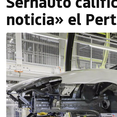
Sernauto califi
noticia» el Per