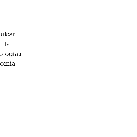
ulsar
n la
ologías
nomía