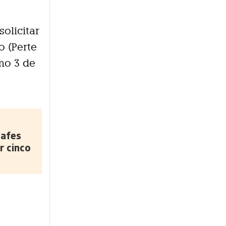
solicitar
o (Perte
imo 3 de
safes
r cinco