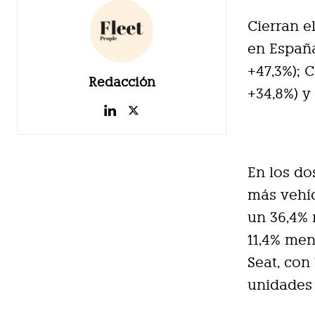
Cierran e
en España
+47,3%); C
Redacción
+34,8%) y
En los do
más vehíc
un 36,4% 
11,4% men
Seat, con
unidades 