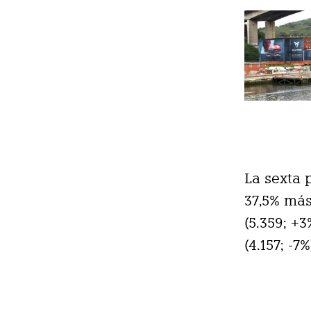
La sexta 
37,5% más
(5.359; +3
(4.157; -7%