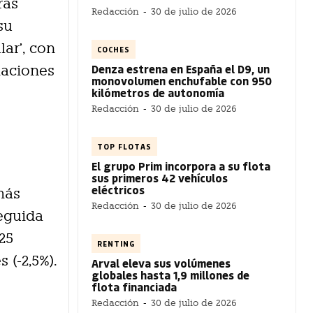
ras
Redacción
-
30 de julio de 2026
su
ar’, con
COCHES
Denza estrena en España el D9, un
iaciones
monovolumen enchufable con 950
kilómetros de autonomía
Redacción
-
30 de julio de 2026
TOP FLOTAS
El grupo Prim incorpora a su flota
sus primeros 42 vehículos
eléctricos
más
Redacción
-
30 de julio de 2026
eguida
25
RENTING
 (-2,5%).
Arval eleva sus volúmenes
globales hasta 1,9 millones de
flota financiada
Redacción
-
30 de julio de 2026