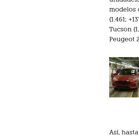
modelos c
(1.461; +1
Tucson (1.
Peugeot 20
Así, hast