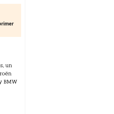
primer
s, un
troën
%) y BMW