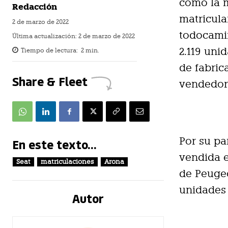
como la m
Redacción
matricula
2 de marzo de 2022
todocamin
Última actualización:
2 de marzo de 2022
2.119 uni
Tiempo de lectura:
2
min.
de fabric
Share & Fleet
vendedor
Por su pa
En este texto...
vendida e
Seat
matriculaciones
Arona
de Peugeo
unidades 
Autor