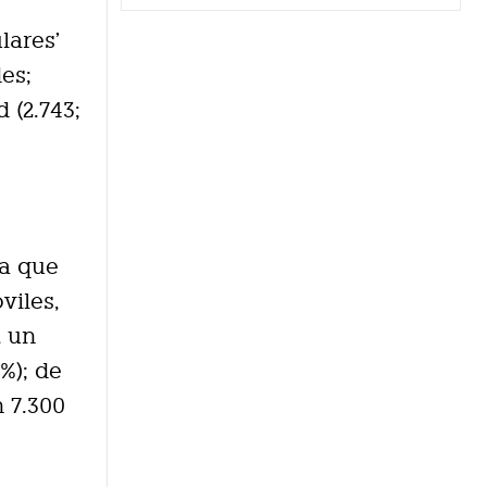
lares’
es;
d (2.743;
ca que
viles,
, un
%); de
n 7.300