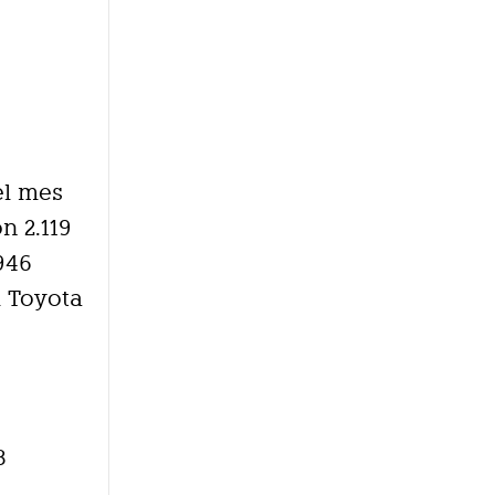
el mes
n 2.119
946
l Toyota
8