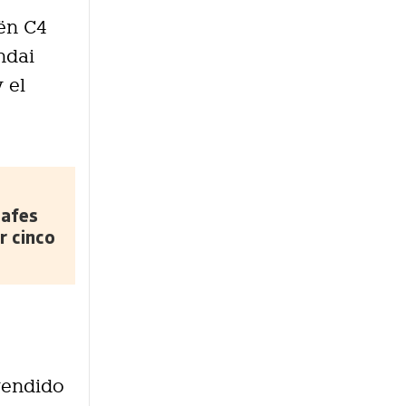
oën C4
undai
y el
safes
r cinco
 vendido