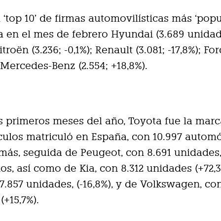
l ‘top 10’ de firmas automovilísticas más ‘popu
 en el mes de febrero Hyundai (3.689 unidad
itroën (3.236; -0,1%); Renault (3.081; -17,8%); For
 Mercedes-Benz (2.554; +18,8%).
s primeros meses del año, Toyota fue la mar
ulos matriculó en España, con 10.997 automó
más, seguida de Peugeot, con 8.691 unidades
os, así como de Kia, con 8.312 unidades (+72,3
 7.857 unidades, (-16,8%), y de Volkswagen, co
(+15,7%).