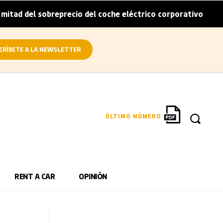
obreprecio del coche eléctrico corporativo
Arval convie
|
CRÍBETE A LA NEWSLETTER
ÚLTIMO NÚMERO
RENT A CAR
OPINIÓN