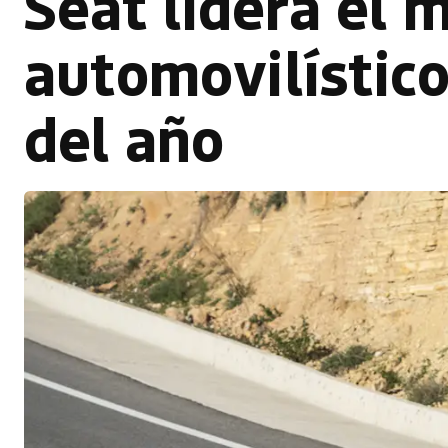
Seat lidera el 
automovilístic
del año