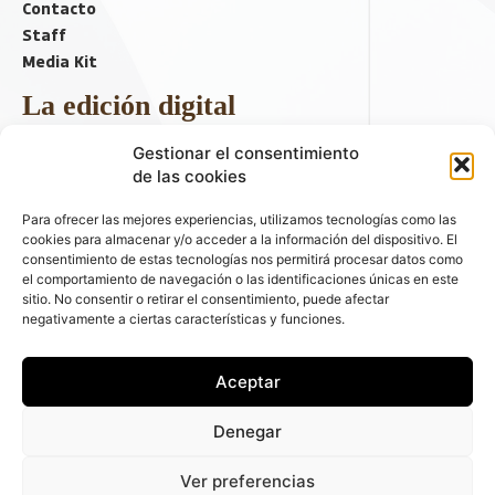
Contacto
Staff
Media Kit
La edición digital
Descargar último ejemplar
Gestionar el consentimiento
ir a hemeroteca
de las cookies
+ Contenido en redes sociales
Para ofrecer las mejores experiencias, utilizamos tecnologías como las
cookies para almacenar y/o acceder a la información del dispositivo. El
consentimiento de estas tecnologías nos permitirá procesar datos como
el comportamiento de navegación o las identificaciones únicas en este
sitio. No consentir o retirar el consentimiento, puede afectar
negativamente a ciertas características y funciones.
Aceptar
© 2026 FLEET PEOPLE . La web líder de las flotas y el renting de
Denegar
automóviles - C/ Fernández de la Hoz 70, 1ºB - 28003 - Madrid
(España) | Política de Privacidad | Política de Cookies | Email:
Ver preferencias
fleetpeople@fleetpeople.es