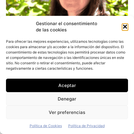
Gestionar el consentimiento
de las cookies
Para ofrecer las mejores experiencias, utilizamos tecnologías como las
cookies para almacenar y/o acceder a la información del dispositivo. El
consentimiento de estas tecnologías nos permitirá procesar datos como
el comportamiento de navegación o las identificaciones únicas en este
sitio. No consentir o retirar el consentimiento, puede afectar
negativamente a ciertas características y funciones.
Aceptar
Alicia Benavent (Pascual): «Tenemos la
sostenibilidad integrada en nuestro ADN»
Denegar
Juan Arús
-
12 de julio de 2026
Ver preferencias
Política de Cookies
Política de Privacidad