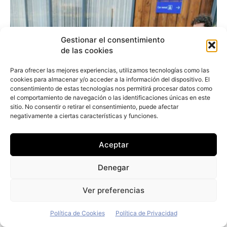
Gestionar el consentimiento
de las cookies
Para ofrecer las mejores experiencias, utilizamos tecnologías como las
cookies para almacenar y/o acceder a la información del dispositivo. El
consentimiento de estas tecnologías nos permitirá procesar datos como
el comportamiento de navegación o las identificaciones únicas en este
sitio. No consentir o retirar el consentimiento, puede afectar
negativamente a ciertas características y funciones.
Aceptar
Denegar
Ver preferencias
Stellantis vende su negocio de carsharing
Política de Cookies
Política de Privacidad
Free2move al fondo alemán Mutares