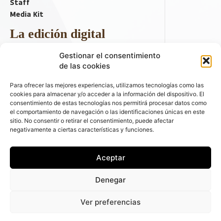
Staff
Media Kit
La edición digital
Descargar último ejemplar
Gestionar el consentimiento
ir a hemeroteca
de las cookies
+ Contenido en redes sociales
Para ofrecer las mejores experiencias, utilizamos tecnologías como las
cookies para almacenar y/o acceder a la información del dispositivo. El
consentimiento de estas tecnologías nos permitirá procesar datos como
el comportamiento de navegación o las identificaciones únicas en este
sitio. No consentir o retirar el consentimiento, puede afectar
negativamente a ciertas características y funciones.
Aceptar
© 2026 FLEET PEOPLE . La web líder de las flotas y el renting de
Denegar
automóviles - C/ Fernández de la Hoz 70, 1ºB - 28003 - Madrid
(España) | Política de Privacidad | Política de Cookies | Email:
Ver preferencias
fleetpeople@fleetpeople.es