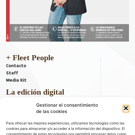
+ Fleet People
Contacto
Staff
Media Kit
La edición digital
Descargar último ejemplar
Gestionar el consentimiento
ir a hemeroteca
de las cookies
+ Contenido en redes sociales
Para ofrecer las mejores experiencias, utilizamos tecnologías como las
cookies para almacenar y/o acceder a la información del dispositivo. El
consentimiento de estas tecnologías nos permitirá procesar datos como