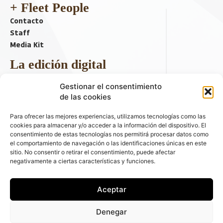
+ Fleet People
Contacto
Staff
Media Kit
La edición digital
Descargar último ejemplar
Gestionar el consentimiento
ir a hemeroteca
de las cookies
+ Contenido en redes sociales
Para ofrecer las mejores experiencias, utilizamos tecnologías como las
cookies para almacenar y/o acceder a la información del dispositivo. El
consentimiento de estas tecnologías nos permitirá procesar datos como
el comportamiento de navegación o las identificaciones únicas en este
sitio. No consentir o retirar el consentimiento, puede afectar
negativamente a ciertas características y funciones.
Aceptar
© 2026 FLEET PEOPLE . La web líder de las flotas y el renting de
Denegar
automóviles - C/ Fernández de la Hoz 70, 1ºB - 28003 - Madrid