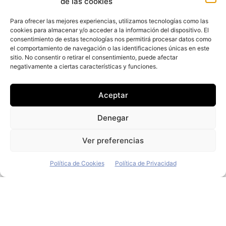
de las cookies
Para ofrecer las mejores experiencias, utilizamos tecnologías como las
cookies para almacenar y/o acceder a la información del dispositivo. El
consentimiento de estas tecnologías nos permitirá procesar datos como
el comportamiento de navegación o las identificaciones únicas en este
+ Fleet People
sitio. No consentir o retirar el consentimiento, puede afectar
negativamente a ciertas características y funciones.
Contacto
Staff
Aceptar
Media Kit
La edición digital
Denegar
Descargar último ejemplar
Ver preferencias
ir a hemeroteca
Política de Cookies
Política de Privacidad
+ Contenido en redes sociales