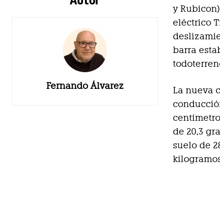
y Rubicon)
eléctrico T
deslizamie
barra esta
todoterren
Fernando Álvarez
La nueva 
conducción
centímetro
de 20,3 gr
suelo de 2
kilogramos 