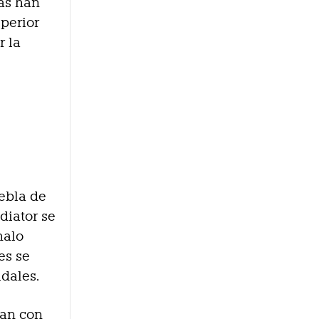
ras han
uperior
r la
iebla de
diator se
halo
es se
idales.
tan con