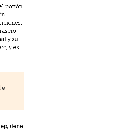
el portón
tón
siciones,
trasero
al y su
ro, y es
de
eep, tiene