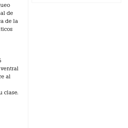
queo
ial de
a de la
ticos
6
 ventral
re al
u clase.