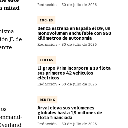
de este
Redacción
-
30 de julio de 2026
a mitad
COCHES
Denza estrena en España el D9, un
 misma
monovolumen enchufable con 950
kilómetros de autonomía
ión JL de
Redacción
-
30 de julio de 2026
entre
FLOTAS
El grupo Prim incorpora a su flota
sus primeros 42 vehículos
eléctricos
Redacción
-
30 de julio de 2026
RENTING
Arval eleva sus volúmenes
ros
globales hasta 1,9 millones de
 Command-
flota financiada
Redacción
-
30 de julio de 2026
 Overland