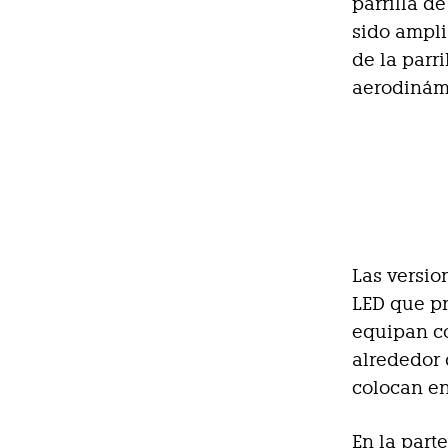
parrilla d
sido ampli
de la parr
aerodinám
Las versio
LED que pr
equipan co
alrededor 
colocan en
En la part