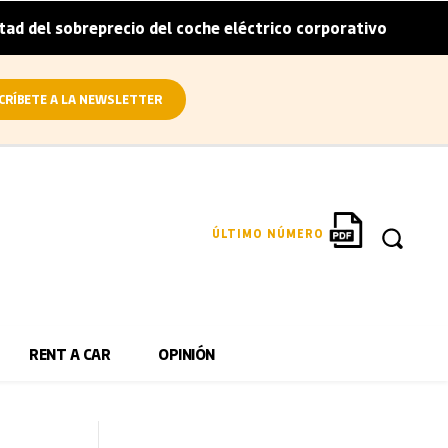
breprecio del coche eléctrico corporativo
Arval conviert
|
CRÍBETE A LA NEWSLETTER
ÚLTIMO NÚMERO
RENT A CAR
OPINIÓN