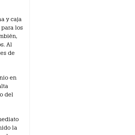
a y caja
 para los
ambién,
s. Al
tes de
inio en
alta
co del
mediato
nido la