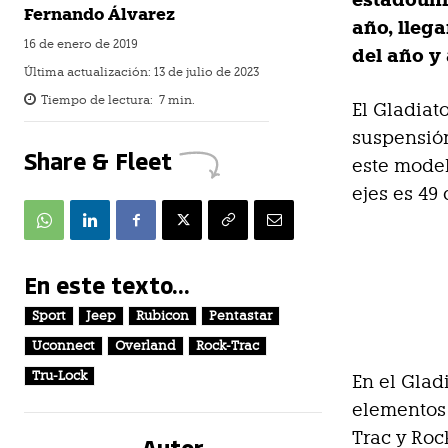
estadouni
Fernando Álvarez
año, lleg
16 de enero de 2019
del año y 
Última actualización:
13 de julio de 2023
Tiempo de lectura:
7
min.
El Gladiat
suspensión
Share & Fleet
este model
ejes es 49
En este texto...
Sport
Jeep
Rubicon
Pentastar
Uconnect
Overland
Rock-Trac
Tru-Lock
En el Glad
elementos 
Trac y Roc
Autor