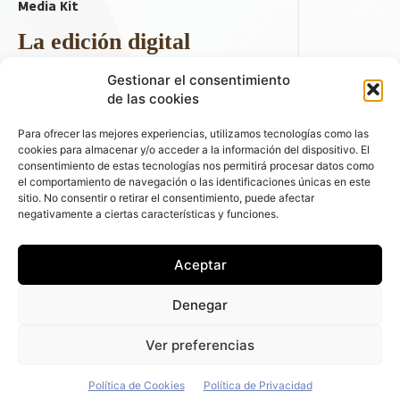
Media Kit
La edición digital
Descargar último ejemplar
Gestionar el consentimiento
ir a hemeroteca
de las cookies
+ Contenido en redes sociales
Para ofrecer las mejores experiencias, utilizamos tecnologías como las
cookies para almacenar y/o acceder a la información del dispositivo. El
consentimiento de estas tecnologías nos permitirá procesar datos como
el comportamiento de navegación o las identificaciones únicas en este
sitio. No consentir o retirar el consentimiento, puede afectar
negativamente a ciertas características y funciones.
Aceptar
© 2026 FLEET PEOPLE . La web líder de las flotas y el renting de
Denegar
automóviles - C/ Fernández de la Hoz 70, 1ºB - 28003 - Madrid
(España) | Política de Privacidad | Política de Cookies | Email:
Ver preferencias
fleetpeople@fleetpeople.es
Política de Cookies
Política de Privacidad