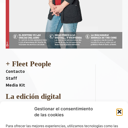
+ Fleet People
Contacto
Staff
Media Kit
La edición digital
Descargar último ejemplar
Gestionar el consentimiento
ir a hemeroteca
de las cookies
+ Contenido en redes sociales
Para ofrecer las mejores experiencias, utilizamos tecnologías como las