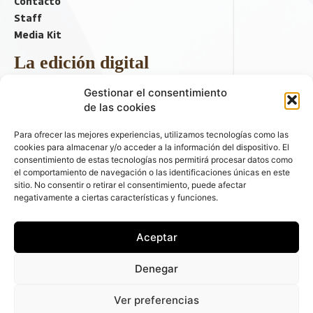
Contacto
Staff
Media Kit
La edición digital
Descargar último ejemplar
Gestionar el consentimiento
ir a hemeroteca
de las cookies
+ Contenido en redes sociales
Para ofrecer las mejores experiencias, utilizamos tecnologías como las
cookies para almacenar y/o acceder a la información del dispositivo. El
consentimiento de estas tecnologías nos permitirá procesar datos como
el comportamiento de navegación o las identificaciones únicas en este
sitio. No consentir o retirar el consentimiento, puede afectar
negativamente a ciertas características y funciones.
Aceptar
© 2026 FLEET PEOPLE . La web líder de las flotas y el renting de
Denegar
automóviles - C/ Fernández de la Hoz 70, 1ºB - 28003 - Madrid
(España) | Política de Privacidad | Política de Cookies | Email:
Ver preferencias
fleetpeople@fleetpeople.es