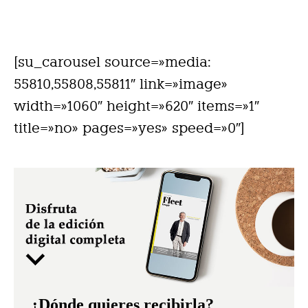
[su_carousel source=»media:
55810,55808,55811″ link=»image»
width=»1060″ height=»620″ items=»1″
title=»no» pages=»yes» speed=»0″]
¿Dónde quieres recibirla?