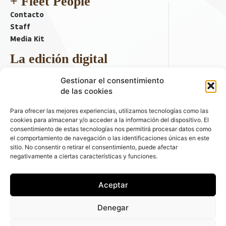
+ Fleet People
Contacto
Staff
Media Kit
La edición digital
Descargar último ejemplar
Gestionar el consentimiento
ir a hemeroteca
de las cookies
+ Contenido en redes sociales
Para ofrecer las mejores experiencias, utilizamos tecnologías como las
cookies para almacenar y/o acceder a la información del dispositivo. El
consentimiento de estas tecnologías nos permitirá procesar datos como
el comportamiento de navegación o las identificaciones únicas en este
sitio. No consentir o retirar el consentimiento, puede afectar
negativamente a ciertas características y funciones.
Aceptar
© 2026 FLEET PEOPLE . La web líder de las flotas y el renting de
Denegar
automóviles - C/ Fernández de la Hoz 70, 1ºB - 28003 - Madrid
(España) | Política de Privacidad | Política de Cookies | Email: