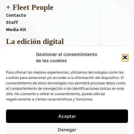
+ Fleet People
Contacto
Staff
Media Kit
La edición digital
Descargar último ejemplar
Gestionar el consentimiento
ir a hemeroteca
de las cookies
+ Contenido en redes sociales
Para ofrecer las mejores experiencias, utilizamos tecnologías como las
cookies para almacenar y/o acceder a la información del dispositivo. El
consentimiento de estas tecnologías nos permitirá procesar datos como
el comportamiento de navegación o las identificaciones únicas en este
sitio. No consentir o retirar el consentimiento, puede afectar
negativamente a ciertas características y funciones.
Aceptar
© 2026 FLEET PEOPLE . La web líder de las flotas y el renting de
Denegar
automóviles - C/ Fernández de la Hoz 70, 1ºB - 28003 - Madrid