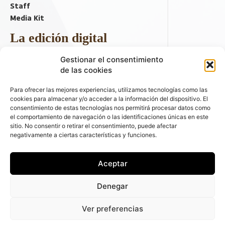
Staff
Media Kit
La edición digital
Descargar último ejemplar
Gestionar el consentimiento
ir a hemeroteca
de las cookies
+ Contenido en redes sociales
Para ofrecer las mejores experiencias, utilizamos tecnologías como las
cookies para almacenar y/o acceder a la información del dispositivo. El
consentimiento de estas tecnologías nos permitirá procesar datos como
el comportamiento de navegación o las identificaciones únicas en este
sitio. No consentir o retirar el consentimiento, puede afectar
negativamente a ciertas características y funciones.
Aceptar
© 2026 FLEET PEOPLE . La web líder de las flotas y el renting de
Denegar
automóviles - C/ Fernández de la Hoz 70, 1ºB - 28003 - Madrid
(España) | Política de Privacidad | Política de Cookies | Email:
Ver preferencias
fleetpeople@fleetpeople.es