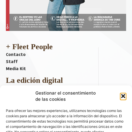
+ Fleet People
Contacto
Staff
Media Kit
La edición digital
Descargar último ejemplar
Gestionar el consentimiento
ir a hemeroteca
de las cookies
+ Contenido en redes sociales
Para ofrecer las mejores experiencias, utilizamos tecnologías como las
cookies para almacenar y/o acceder a la información del dispositivo. El
consentimiento de estas tecnologías nos permitirá procesar datos como
el comportamiento de navegación o las identificaciones únicas en este
sitio. No consentir o retirar el consentimiento, puede afectar