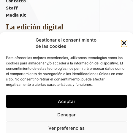
Contacto
Staff
Media Kit
La edición digital
Descargar último ejemplar
Gestionar el consentimiento
ir a hemeroteca
de las cookies
+ Contenido en redes sociales
Para ofrecer las mejores experiencias, utilizamos tecnologías como las
cookies para almacenar y/o acceder a la información del dispositivo. El
consentimiento de estas tecnologías nos permitirá procesar datos como
el comportamiento de navegación o las identificaciones únicas en este
sitio. No consentir o retirar el consentimiento, puede afectar
negativamente a ciertas características y funciones.
Aceptar
© 2026 FLEET PEOPLE . La web líder de las flotas y el renting de
Denegar
automóviles - C/ Fernández de la Hoz 70, 1ºB - 28003 - Madrid
(España) | Política de Privacidad | Política de Cookies | Email:
Ver preferencias
fleetpeople@fleetpeople.es