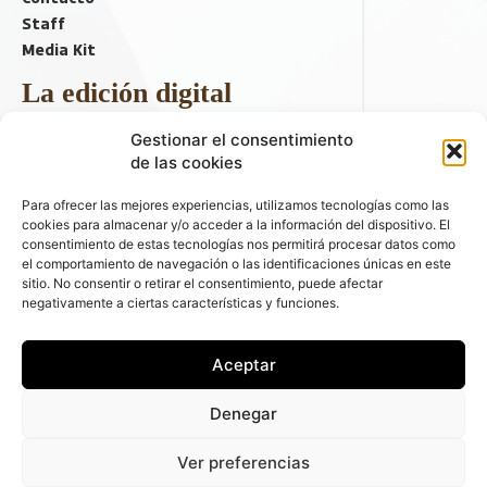
Staff
Media Kit
La edición digital
Descargar último ejemplar
Gestionar el consentimiento
ir a hemeroteca
de las cookies
+ Contenido en redes sociales
Para ofrecer las mejores experiencias, utilizamos tecnologías como las
cookies para almacenar y/o acceder a la información del dispositivo. El
consentimiento de estas tecnologías nos permitirá procesar datos como
el comportamiento de navegación o las identificaciones únicas en este
sitio. No consentir o retirar el consentimiento, puede afectar
negativamente a ciertas características y funciones.
Aceptar
© 2026 FLEET PEOPLE . La web líder de las flotas y el renting de
Denegar
automóviles - C/ Fernández de la Hoz 70, 1ºB - 28003 - Madrid
(España) | Política de Privacidad | Política de Cookies | Email:
Ver preferencias
fleetpeople@fleetpeople.es