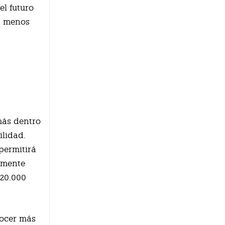
el futuro
a menos
más dentro
ilidad.
permitirá
almente
 20.000
nocer más