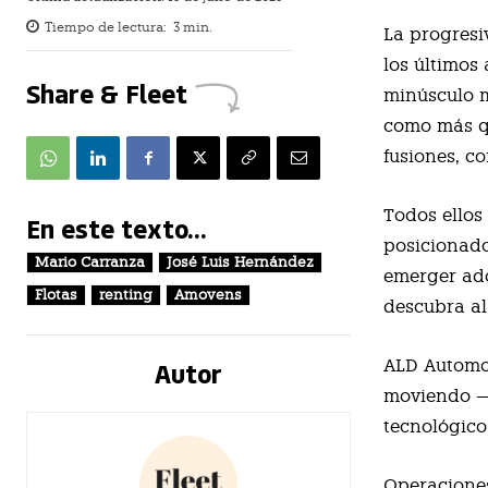
Tiempo de lectura:
3
min.
La progresi
los últimos
Share & Fleet
minúsculo m
como más qu
fusiones, c
Todos ellos
En este texto...
posicionado
Mario Carranza
José Luis Hernández
emerger ad
Flotas
renting
Amovens
descubra al
Autor
ALD Automot
moviendo —
tecnológico
Operaciones