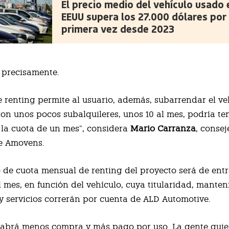
El precio medio del vehículo usado 
EEUU supera los 27.000 dólares por
primera vez desde 2023
 precisamente.
de renting permite al usuario, además, subarrendar el ve
con unos pocos subalquileres, unos 10 al mes, podría te
la cuota de un mes”, considera
Mario Carranza
, consej
e Amovens.
 de cuota mensual de renting del proyecto será de entr
l mes, en función del vehículo, cuya titularidad, manten
y servicios correrán por cuenta de ALD Automotive.
habrá menos compra y más pago por uso. La gente quie