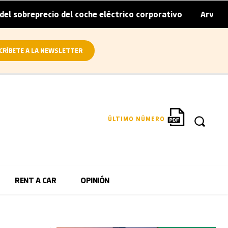
ecio del coche eléctrico corporativo
Arval convierte en 
|
CRÍBETE A LA NEWSLETTER
ÚLTIMO NÚMERO
RENT A CAR
OPINIÓN