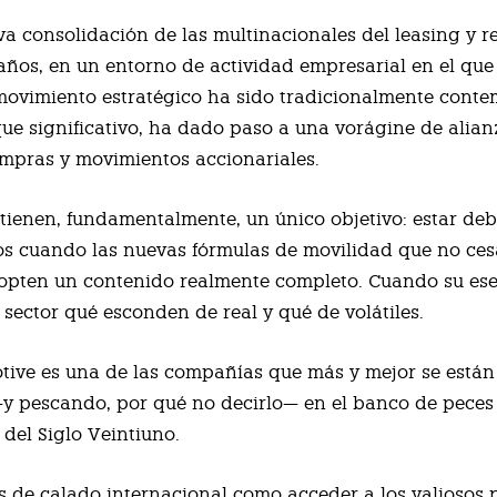
va consolidación de las multinacionales del leasing y r
 años, en un entorno de actividad empresarial en el que
ovimiento estratégico ha sido tradicionalmente cont
e significativo, ha dado paso a una vorágine de alian
ompras y movimientos accionariales.
 tienen, fundamentalmente, un único objetivo: estar d
s cuando las nuevas fórmulas de movilidad que no ce
opten un contenido realmente completo. Cuando su es
 sector qué esconden de real y qué de volátiles.
ive es una de las compañías que más y mejor se están
y pescando, por qué no decirlo— en el banco de peces
 del Siglo Veintiuno.
 de calado internacional como acceder a los valiosos p