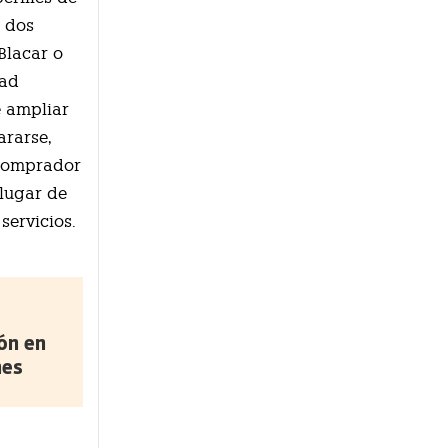
e dos
Blacar o
dad
e ampliar
ararse,
 comprador
 lugar de
servicios.
ón en
nes