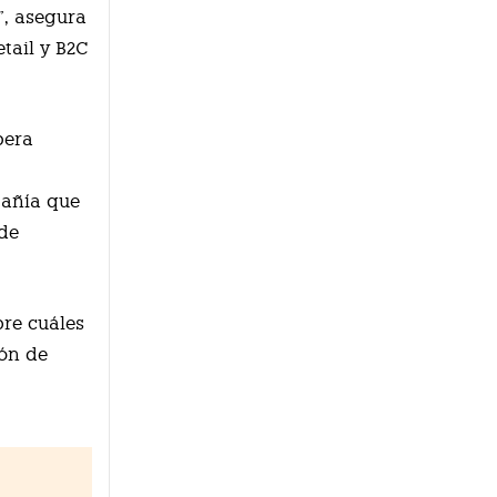
”, asegura
tail y B2C
pera
pañía que
de
re cuáles
lón de