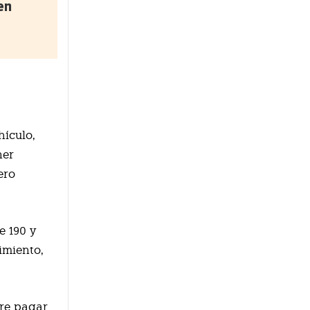
en
hículo,
ner
ero
e 190 y
imiento,
re pagar