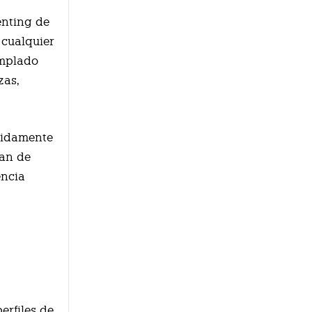
enting de
 cualquier
emplado
zas,
ebidamente
san de
encia
erfiles de