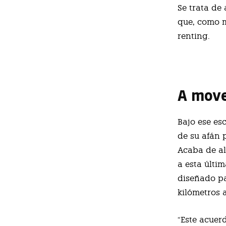
Se trata de
que, como m
renting.
A mov
Bajo ese es
de su afán 
Acaba de al
a esta últi
diseñado pa
kilómetros 
“Este acuer