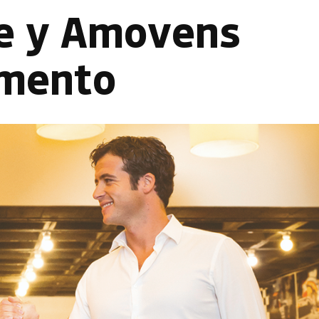
e y Amovens
omento