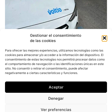
Gestionar el consentimiento
La carsharing Voltio
de las cookies
sitúa su flota en 600
Para ofrecer las mejores experiencias, utilizamos tecnologías como las
coches y rebasa los cien
cookies para almacenar y/o acceder a la información del dispositivo. El
consentimiento de estas tecnologías nos permitirá procesar datos como
mil usuarios
el comportamiento de navegación o las identificaciones únicas en este
sitio. No consentir o retirar el consentimiento, puede afectar
negativamente a ciertas características y funciones.
Redacción
-
24 de enero de 2024
Voltio, la compañía de carsharing de Mutua
Aceptar
Madrileña, ha superado los 100.000 usuarios en
su primer año de vida y, desde que empezó a...
Denegar
Ver preferencias