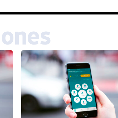
iones