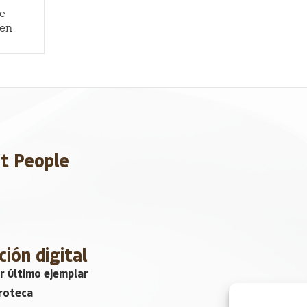
de
 en
et People
ción digital
r último ejemplar
roteca