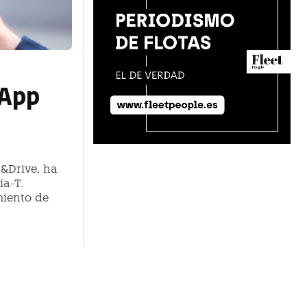
 App
p&Drive, ha
ía-T.
miento de