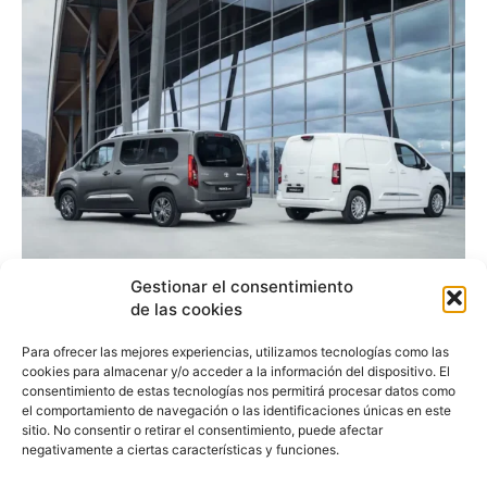
Gestionar el consentimiento
Toyota Proace City, el
de las cookies
primer Toyota que se
Para ofrecer las mejores experiencias, utilizamos tecnologías como las
cookies para almacenar y/o acceder a la información del dispositivo. El
producirá en España
consentimiento de estas tecnologías nos permitirá procesar datos como
el comportamiento de navegación o las identificaciones únicas en este
sitio. No consentir o retirar el consentimiento, puede afectar
negativamente a ciertas características y funciones.
Fernando Álvarez
-
31 de octubre de 2019
Una unidad de pre-producción del nuevo Proace