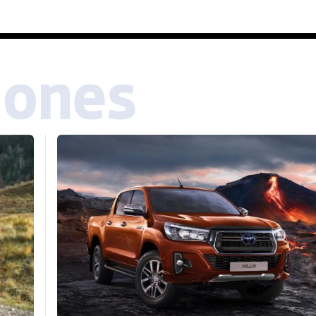
iones