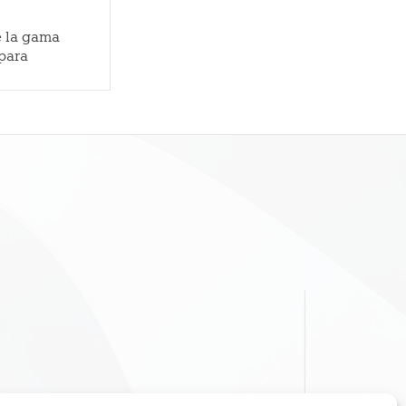
e la gama
 para