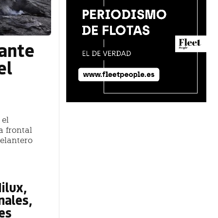
iante
el
 el
a frontal
elantero
ilux,
nales,
es