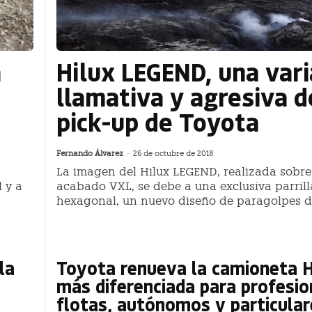
a
Hilux LEGEND, una var
llamativa y agresiva d
pick-up de Toyota
Fernando Álvarez
-
26 de octubre de 2018
La imagen del Hilux LEGEND, realizada sobre
 y a
acabado VXL, se debe a una exclusiva parrill
hexagonal, un nuevo diseño de paragolpes d
la
Toyota renueva la camioneta H
más diferenciada para profesio
flotas, autónomos y particular