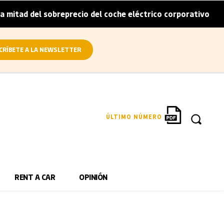
tad del sobreprecio del coche eléctrico corporativo
Arv
|
CRÍBETE A LA NEWSLETTER
ÚLTIMO NÚMERO
RENT A CAR
OPINIÓN