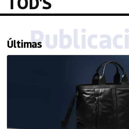
TOD'S
Publicac
Últimas