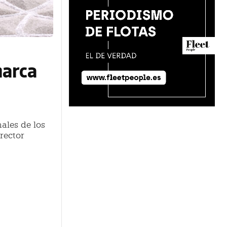
marca
ales de los
irector