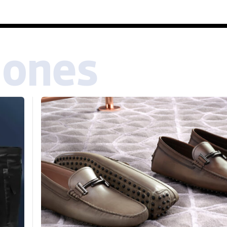
iones