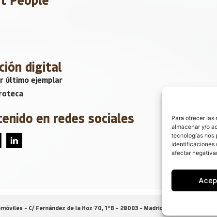
ción digital
r último ejemplar
roteca
tenido en redes sociales
Para ofrecer las
almacenar y/o ac
tecnologías nos 
identificaciones 
afectar negativa
Acep
móviles - C/ Fernández de la Hoz 70, 1ºB - 28003 - Madrid (España) |
Política