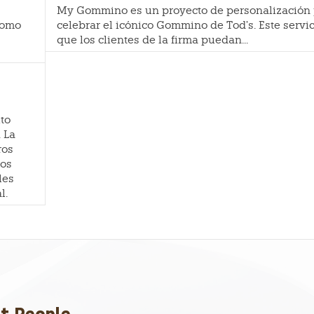
My Gommino es un proyecto de personalización
como
celebrar el icónico Gommino de Tod’s. Este servi
que los clientes de la firma puedan...
ito
 La
ros
ios
les
l.
et People