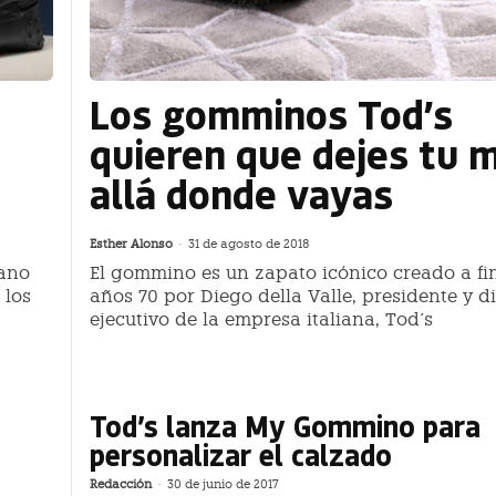
Los gomminos Tod’s
quieren que dejes tu 
allá donde vayas
Esther Alonso
-
31 de agosto de 2018
rano
El gommino es un zapato icónico creado a fin
 los
años 70 por Diego della Valle, presidente y d
ejecutivo de la empresa italiana, Tod´s
Tod’s lanza My Gommino para
personalizar el calzado
Redacción
-
30 de junio de 2017