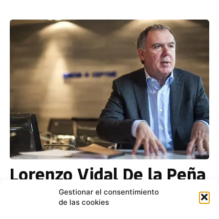
Lorenzo Vidal De la Peña
accede a la presidencia
Gestionar el consentimiento
de Ganvam tras ganar
de las cookies