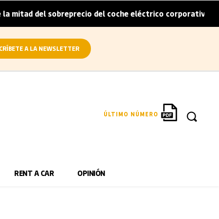
itad del sobreprecio del coche eléctrico corporativo
Ar
|
CRÍBETE A LA NEWSLETTER
ÚLTIMO NÚMERO
RENT A CAR
OPINIÓN