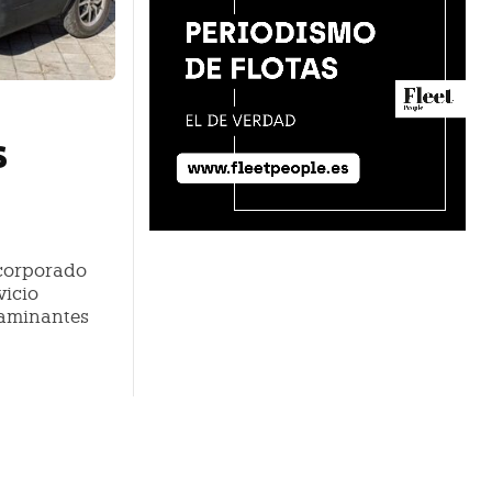
s
corporado
vicio
taminantes