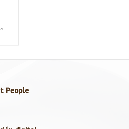
ha
et People