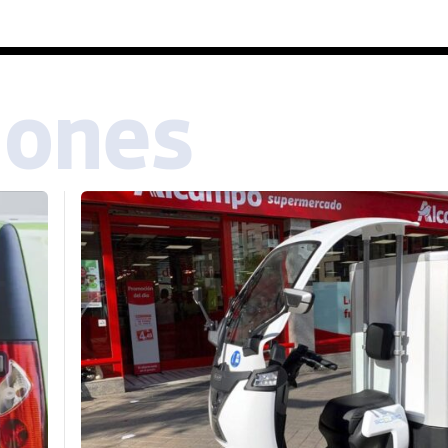
iones