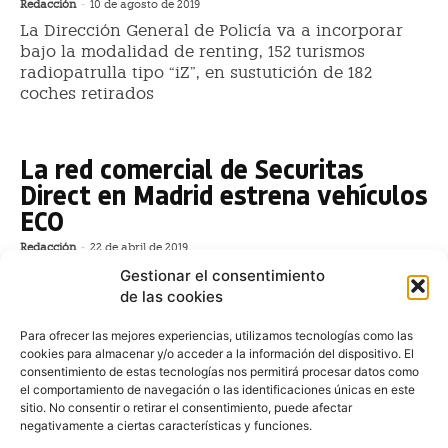
Redacción
-
10 de agosto de 2019
La Dirección General de Policía va a incorporar
bajo la modalidad de renting, 152 turismos
radiopatrulla tipo “iZ”, en sustutición de 182
coches retirados
La red comercial de Securitas
Direct en Madrid estrena vehículos
ECO
Redacción
-
22 de abril de 2019
Securitas Direct ha lanzado una nueva línea de
Gestionar el consentimiento
vehículos ECO para su red comercial en la Comunidad
de las cookies
de Madrid, como parte de su compromiso por la
sostenibilidad y la protección del medio ambiente. Los
Para ofrecer las mejores experiencias, utilizamos tecnologías como las
cookies para almacenar y/o acceder a la información del dispositivo. El
nuevos vehículos son del fabricante
consentimiento de estas tecnologías nos permitirá procesar datos como
el comportamiento de navegación o las identificaciones únicas en este
El 59% de los españoles, en
sitio. No consentir o retirar el consentimiento, puede afectar
contra de prohibir el acceso
negativamente a ciertas características y funciones.