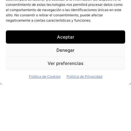
crear las condiciones necesarias
consentimiento de estas tecnologías nos permitirá procesar datos como
el comportamiento de navegación o las identificaciones únicas en este
PSA aportó 4.400 millones a la
sitio. No consentir o retirar el consentimiento, puede afectar
balanza de pagos de Francia en
negativamente a ciertas características y funciones.
2019
Aceptar
Redacción
-
26 de febrero de 2020
El Grupo PSA contribuyó con 4.400 millones de euros a
Denegar
la balanza comercial de Francia en 2019, tras registrar
unas exportaciones netas de 379.000 vehículos
Ver preferencias
Política de Cookies
Política de Privacidad