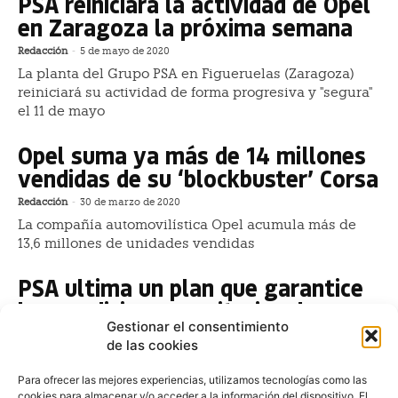
PSA reiniciará la actividad de Opel
en Zaragoza la próxima semana
Redacción
-
5 de mayo de 2020
La planta del Grupo PSA en Figueruelas (Zaragoza)
reiniciará su actividad de forma progresiva y "segura"
el 11 de mayo
Opel suma ya más de 14 millones
vendidas de su ‘blockbuster’ Corsa
Redacción
-
30 de marzo de 2020
La compañía automovilística Opel acumula más de
13,6 millones de unidades vendidas
PSA ultima un plan que garantice
las condiciones sanitarias de su
reapertura
Gestionar el consentimiento
de las cookies
Redacción
-
27 de marzo de 2020
PSA trabaja en medidas de control sanitarias para
Para ofrecer las mejores experiencias, utilizamos tecnologías como las
cookies para almacenar y/o acceder a la información del dispositivo. El