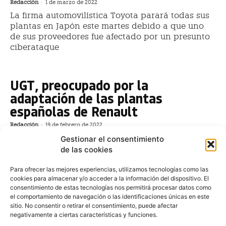
Redacción
-
1 de marzo de 2022
La firma automovilística Toyota parará todas sus
plantas en Japón este martes debido a que uno
de sus proveedores fue afectado por un presunto
ciberataque
UGT, preocupado por la
adaptación de las plantas
españolas de Renault
Redacción
-
19 de febrero de 2022
El sindicato UGT, en el marco de la reunión del Comité
Gestionar el consentimiento
Intercentros con el presidente y director general de
de las cookies
Renault España, José Vicente de los Mozos, ha
Para ofrecer las mejores experiencias, utilizamos tecnologías como las
cookies para almacenar y/o acceder a la información del dispositivo. El
Audi crea un hábitat natural para
consentimiento de estas tecnologías nos permitirá procesar datos como
animales y plantas en
el comportamiento de navegación o las identificaciones únicas en este
Münchsmünster
sitio. No consentir o retirar el consentimiento, puede afectar
negativamente a ciertas características y funciones.
Redacción
-
23 de junio de 2019