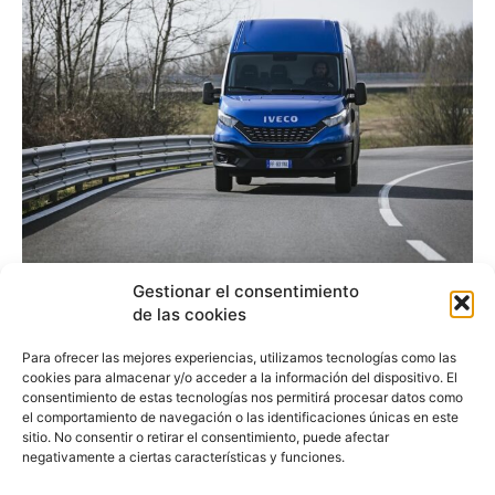
La planta IVECO de
Gestionar el consentimiento
de las cookies
Valladolid recibe el AME
Para ofrecer las mejores experiencias, utilizamos tecnologías como las
Excellence Award
cookies para almacenar y/o acceder a la información del dispositivo. El
consentimiento de estas tecnologías nos permitirá procesar datos como
el comportamiento de navegación o las identificaciones únicas en este
sitio. No consentir o retirar el consentimiento, puede afectar
Redacción
-
19 de diciembre de 2018
negativamente a ciertas características y funciones.
La Planta de IVECO en Valladolid ha sido
reconocida con el premio Manufacturing